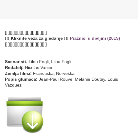
[][][][][][][][][][][][][][][][][]
!!! Kliknite veza za gledanje !!!
Praznici u divljini (2019)
[][][][][][][][][][][][][][][][][]
Scenaristi:
Lilou Fogli, Lilou Fogli
Redatelj:
Nicolas Vanier
Zemlja filma:
Francuska, Norveška
Popis glumaca:
Jean-Paul Rouve, Mélanie Doutey, Louis
Vazquez