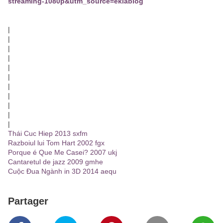
streaming-1080p&utm_source=eklablog
|
|
|
|
|
|
|
|
|
|
|
Thái Cuc Hiep 2013 sxfm
Razboiul lui Tom Hart 2002 fgx
Porque é Que Me Casei? 2007 ukj
Cantaretul de jazz 2009 gmhe
Cuộc Đua Ngành in 3D 2014 aequ
Partager