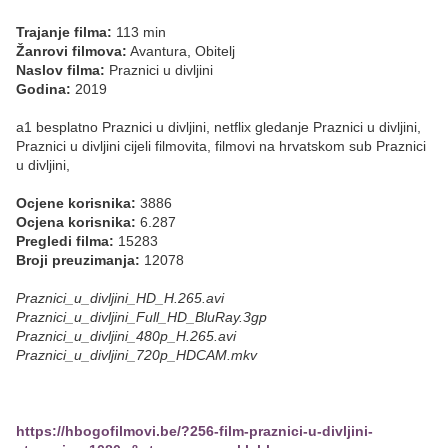
Trajanje filma:
113 min
Žanrovi filmova:
Avantura, Obitelj
Naslov filma:
Praznici u divljini
Godina:
2019
a1 besplatno Praznici u divljini, netflix gledanje Praznici u divljini,
Praznici u divljini cijeli filmovita, filmovi na hrvatskom sub Praznici
u divljini,
Ocjene korisnika:
3886
Ocjena korisnika:
6.287
Pregledi filma:
15283
Broji preuzimanja:
12078
Praznici_u_divljini_HD_H.265.avi
Praznici_u_divljini_Full_HD_BluRay.3gp
Praznici_u_divljini_480p_H.265.avi
Praznici_u_divljini_720p_HDCAM.mkv
https://hbogofilmovi.be/?256-film-praznici-u-divljini-