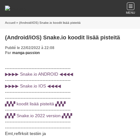
MENU
Accueil
» (Android/iOS) Snake.io koodit lisää pisteitä
(Android/iOS) Snake.io koodit lisää pisteitä
Publié le 22/02/2022 à 22:08
Par
manga-passion
------------------------------------------
▶▶▶▶ Snake.io ANDROID ◀◀◀◀
------------------------------------------
▶▶▶▶ Snake.io IOS ◀◀◀◀
------------------------------------------
------------------------------------------
▞▞▞ koodit lisää pisteitä ▞▞▞
------------------------------------------
▞▞▞ Snake.io 2022 version ▞▞▞
------------------------------------------
------------------------------------------
Emt,reflrksit testiin ja