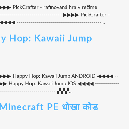
- ▶▶▶▶ PickCrafter - rafinovaná hra v režime
---------------------------- ▶▶▶▶ PickCrafter -
◀◀ ------------------------------------------...
py Hop: Kawaii Jump
----- ▶▶▶▶ Happy Hop: Kawaii Jump ANDROID ◀◀◀◀ --
-- ▶▶▶▶ Happy Hop: Kawaii Jump IOS ◀◀◀◀ ------------
----------------------------- ▞▞▞...
Minecraft PE धोखा कोड