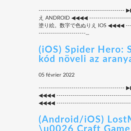
--------------------------------
え ANDROID ◀◀◀◀ --------------------
塗り絵。数字で色ぬりえ IOS ◀◀◀◀ --------------
-----------------------...
(iOS) Spider Hero:
kód növeli az arany
05 février 2022
-------------------------------------
◀◀◀◀ ---------------------------------
◀◀◀◀ ---------------------------------------
(Android/iOS) Lost
\u0026 Craft Game 