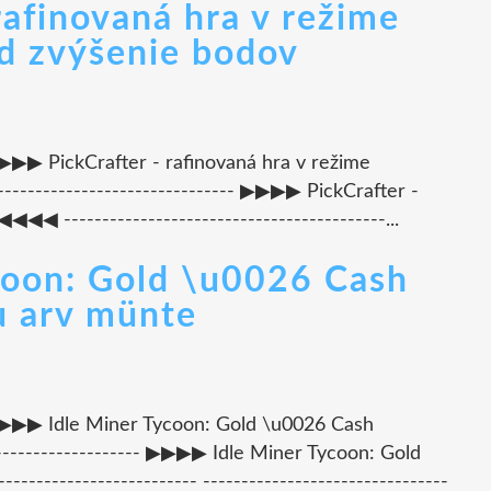
 rafinovaná hra v režime
ód zvýšenie bodov
- ▶▶▶▶ PickCrafter - rafinovaná hra v režime
---------------------------- ▶▶▶▶ PickCrafter -
◀◀ ------------------------------------------...
ycoon: Gold \u0026 Cash
u arv münte
--- ▶▶▶▶ Idle Miner Tycoon: Gold \u0026 Cash
------------------ ▶▶▶▶ Idle Miner Tycoon: Gold
---------------------- --------------------------------