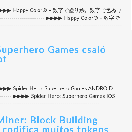
---------- ▶▶▶▶ Happy Color® – 数字で塗り絵。数字で色ぬり
---------------------- ▶▶▶▶ Happy Color® – 数字で
---------------------------- -------------------
 Superhero Games csaló
at
----- ▶▶▶▶ Spider Hero: Superhero Games ANDROID
--------- ▶▶▶▶ Spider Hero: Superhero Games IOS
--- ------------------------------------------...
Miner: Block Building
codifica muitos tokens