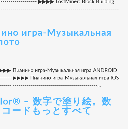
----------------- ▶▶▶▶ LostMiner: Block Building
---------------------------- -------------------------
нино игра-Музыкальная
лото
----- ▶▶▶▶ Пианино игра-Музыкальная игра ANDROID
---------- ▶▶▶▶ Пианино игра-Музыкальная игра IOS
--- ------------------------------------------...
y Color® – 数字で塗り絵。数
トコードもっとすべて