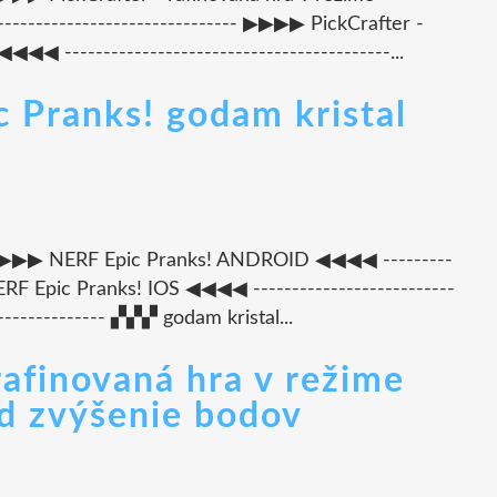
---------------------------- ▶▶▶▶ PickCrafter -
◀◀ ------------------------------------------...
c Pranks! godam kristal
---- ▶▶▶▶ NERF Epic Pranks! ANDROID ◀◀◀◀ ---------
ERF Epic Pranks! IOS ◀◀◀◀ --------------------------
---------------- ▞▞▞ godam kristal...
 rafinovaná hra v režime
ód zvýšenie bodov