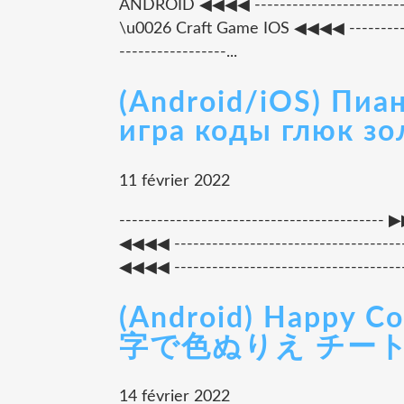
ANDROID ◀◀◀◀ -------------------------
\u0026 Craft Game IOS ◀◀◀◀ --------------
-----------------...
(Android/iOS) Пиа
игра коды глюк зо
11 février 2022
-------------------------------------
◀◀◀◀ --------------------------------
◀◀◀◀ ---------------------------------------
(Android) Happ
字で色ぬりえ チー
14 février 2022