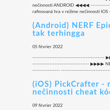
nečinnosti ANDROID ◀◀◀◀ --------------
rafinovaná hra v režime nečinnosti IOS ◀◀
(Android) NERF Epi
tak terhingga
05 février 2022
--------------------------------------
--------------------------------- ▶▶▶▶ N
---------------- --------------------------
(iOS) PickCrafter -
nečinnosti cheat k
09 février 2022