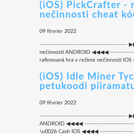
(iOS) PickCrafter -
nečinnosti cheat k
09 février 2022
-----------------------------------------
nečinnosti ANDROID ◀◀◀◀ --------------
rafinovaná hra v režime nečinnosti IOS ◀◀
(iOS) Idle Miner T
petukoodi piiramat
09 février 2022
---------------------------------------
ANDROID ◀◀◀◀ ------------------------
\u0026 Cash IOS ◀◀◀◀ --------------------