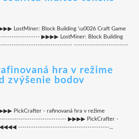
--- ▶▶▶▶ LostMiner: Block Building \u0026 Craft Game
----------------- ▶▶▶▶ LostMiner: Block Building
---------------------------- -------------------------
 rafinovaná hra v režime
ód zvýšenie bodov
- ▶▶▶▶ PickCrafter - rafinovaná hra v režime
---------------------------- ▶▶▶▶ PickCrafter -
◀◀ ------------------------------------------...