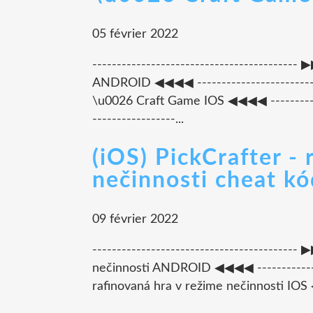
05 février 2022
---------------------------------------
ANDROID ◀◀◀◀ -------------------------
\u0026 Craft Game IOS ◀◀◀◀ --------------
-----------------...
(iOS) PickCrafter -
nečinnosti cheat k
09 février 2022
-----------------------------------------
nečinnosti ANDROID ◀◀◀◀ --------------
rafinovaná hra v režime nečinnosti IOS ◀◀