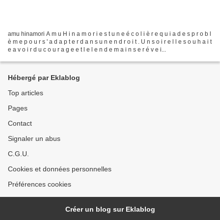
amu hinamori A m u H i n a m o r i e s t u n e é c o l i è r e q u i a d e s p r o b l
è m e p o u r s ' a d a p t e r d a n s u n e n d r o i t . U n s o i r e l l e s o u h a i t
e a v o i r d u c o u r a g e e t l e l e n d e m a i n s e r é v e i...
Hébergé par Eklablog
Top articles
Pages
Contact
Signaler un abus
C.G.U.
Cookies et données personnelles
Préférences cookies
Créer un blog sur Eklablog