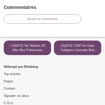
Commentaires
Ajouter un commentaire
< (Hi#72) Na Telefon 2K
(Sy$74) 720P Un Gato
Mkv Bez Pobierania
Callejero Llamado Bob
Kosmiczni Wojownicy
Completa Subtitulada Avi
Google Drive >
Hébergé par Eklablog
Top articles
Pages
Contact
Signaler un abus
C.G.U.