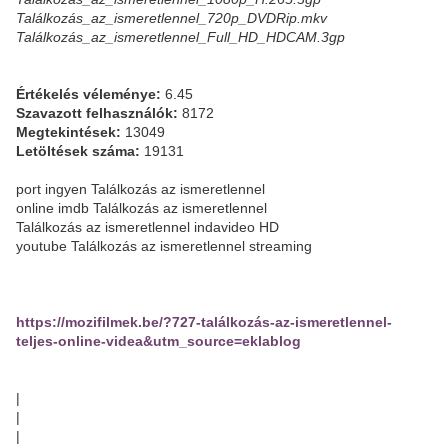
Találkozás_az_ismeretlennel_720p_DVDRip.mkv
Találkozás_az_ismeretlennel_Full_HD_HDCAM.3gp
Értékelés véleménye:
6.45
Szavazott felhasználók:
8172
Megtekintések:
13049
Letöltések száma:
19131
port ingyen Találkozás az ismeretlennel
online imdb Találkozás az ismeretlennel
Találkozás az ismeretlennel indavideo HD
youtube Találkozás az ismeretlennel streaming
https://mozifilmek.be/?727-találkozás-az-ismeretlennel-
teljes-online-videa&utm_source=eklablog
|
|
|