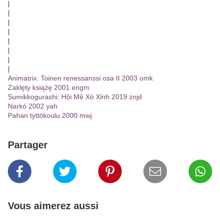
|
|
|
|
|
|
|
|
Animatrix: Toinen renessanssi osa II 2003 omk
Zaklęty książę 2001 engm
Sumikkogurashi: Hội Mê Xó Xỉnh 2019 znjd
Narkó 2002 yah
Pahan tyttökoulu 2000 mwj
Partager
Vous aimerez aussi