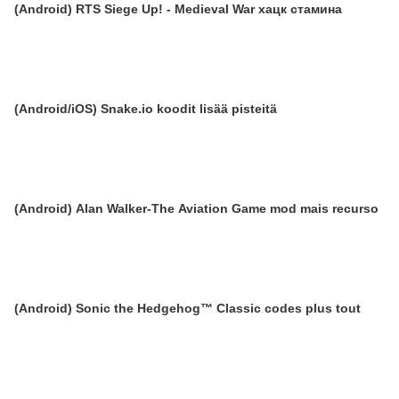
(Android) RTS Siege Up! - Medieval War хацк стамина
(Android/iOS) Snake.io koodit lisää pisteitä
(Android) Alan Walker-The Aviation Game mod mais recurso
(Android) Sonic the Hedgehog™ Classic codes plus tout