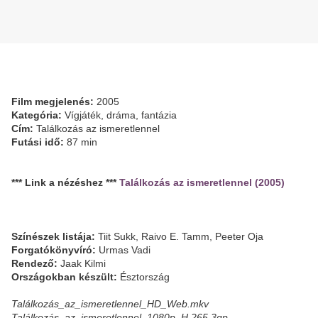
Film megjelenés:
2005
Kategória:
Vígjáték, dráma, fantázia
Cím:
Találkozás az ismeretlennel
Futási idő:
87 min
*** Link a nézéshez ***
Találkozás az ismeretlennel (2005)
Színészek listája:
Tiit Sukk, Raivo E. Tamm, Peeter Oja
Forgatókönyvíró:
Urmas Vadi
Rendező:
Jaak Kilmi
Országokban készült:
Észtország
Találkozás_az_ismeretlennel_HD_Web.mkv
Találkozás_az_ismeretlennel_1080p_H.265.3gp