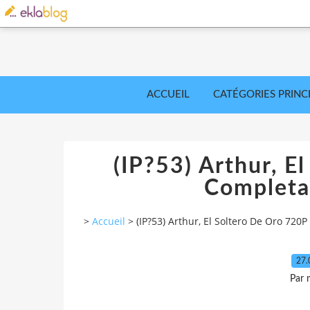
ACCUEIL
CATÉGORIES PRINC
(IP?53) Arthur, E
Completa
>
Accueil
>
(IP?53) Arthur, El Soltero De Oro 720
27.
Par 