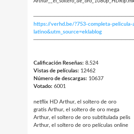
Arthur__el_soltero_de_oro_1080p_HDRip.m
────────────────────────
https://verhd.be/?753-completa-pelicula-
latino&utm_source=eklablog
────────────────────────
Calificación Reseñas:
8.524
Vistas de películas:
12462
Número de descargas:
10637
Votado:
6001
netflix HD Arthur, el soltero de oro
gratis Arthur, el soltero de oro mega
Arthur, el soltero de oro subtitulada pelis
Arthur, el soltero de oro películas online