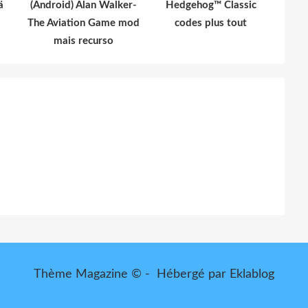
ä
(Android) Alan Walker-
Hedgehog™ Classic
The Aviation Game mod
codes plus tout
mais recurso
Thème Magazine © - Hébergé par
Eklablog