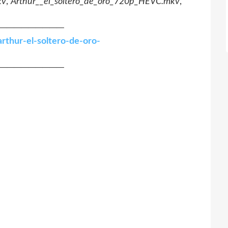
kv
,
Arthur__el_soltero_de_oro_720p_HEVC.mkv
,
─────────
arthur-el-soltero-de-oro-
─────────