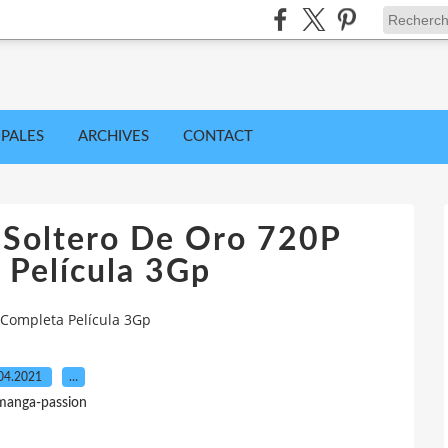
IPALES
ARCHIVES
CONTACT
l Soltero De Oro 720P
 Película 3Gp
P Completa Película 3Gp
04.2021
…
manga-passion