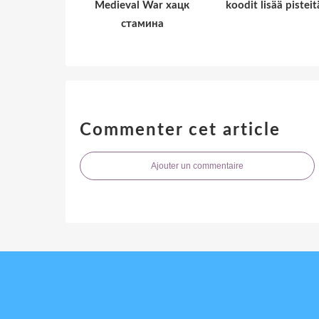
Medieval War хацк
koodit lisää pisteit
стамина
Commenter cet article
Ajouter un commentaire