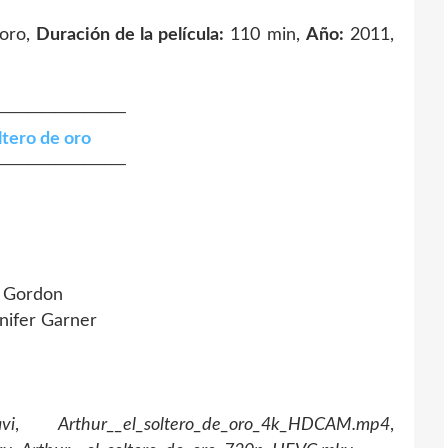
 oro,
Duración de la película:
110 min,
Año:
2011,
─────────
ltero de oro
─────────
 Gordon
nifer Garner
vi
,
Arthur__el_soltero_de_oro_4k_HDCAM.mp4
,