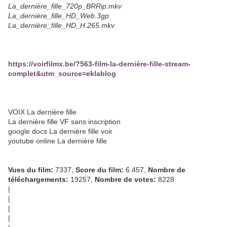
La_dernière_fille_720p_BRRip.mkv
La_dernière_fille_HD_Web.3gp
La_dernière_fille_HD_H.265.mkv
https://voirfilmx.be/?563-film-la-dernière-fille-stream-
complet&utm_source=eklablog
VOIX La dernière fille
La dernière fille VF sans inscription
google docs La dernière fille voir
youtube online La dernière fille
Vues du film:
7337,
Score du film:
6.457,
Nombre de
téléchargements:
19257,
Nombre de votes:
8228
|
|
|
|