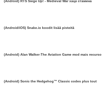
(Android) RTS Siege Up! - Medieval War хацк стамина
(Android/iOS) Snake.io koodit lisää pisteitä
(Android) Alan Walker-The Aviation Game mod mais recurso
(Android) Sonic the Hedgehog™ Classic codes plus tout