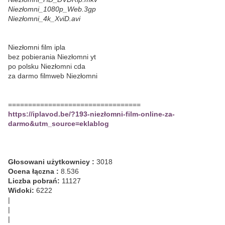
Niezłomni_1080p_Web.3gp
Niezłomni_4k_XviD.avi
Niezłomni film ipla
bez pobierania Niezłomni yt
po polsku Niezłomni cda
za darmo filmweb Niezłomni
=================================
https://iplavod.be/?193-niezłomni-film-online-za-
darmo&utm_source=eklablog
Głosowani użytkownicy :
3018
Ocena łączna :
8.536
Liczba pobrań:
11127
Widoki:
6222
|
|
|