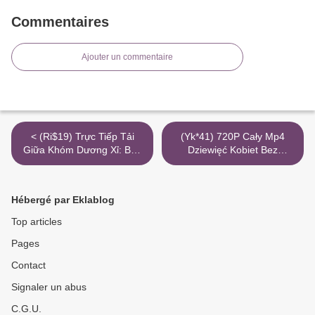
Commentaires
Ajouter un commentaire
< (Ri$19) Trực Tiếp Tải
(Yk*41) 720P Cały Mp4
Giữa Khóm Dương Xỉ: Bản
Dziewięć Kobiet Bez
Điện Ảnh Mp4 8K Torrent
Pobierania Cda >
Hébergé par Eklablog
Top articles
Pages
Contact
Signaler un abus
C.G.U.