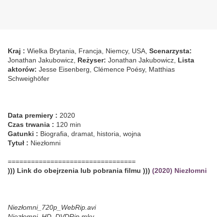
Kraj :
Wielka Brytania, Francja, Niemcy, USA,
Scenarzysta:
Jonathan Jakubowicz,
Reżyser:
Jonathan Jakubowicz,
Lista
aktorów:
Jesse Eisenberg, Clémence Poésy, Matthias
Schweighöfer
Data premiery :
2020
Czas trwania :
120 min
Gatunki :
Biografia, dramat, historia, wojna
Tytuł :
Niezłomni
=================================
))) Link do obejrzenia lub pobrania filmu )))
(2020) Niezłomni
Niezłomni_720p_WebRip.avi
Niezłomni_HD_DVDRip.mkv