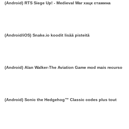
(Android) RTS Siege Up! - Medieval War хацк стамина
(Android/iOS) Snake.io koodit lisää pisteitä
(Android) Alan Walker-The Aviation Game mod mais recurso
(Android) Sonic the Hedgehog™ Classic codes plus tout