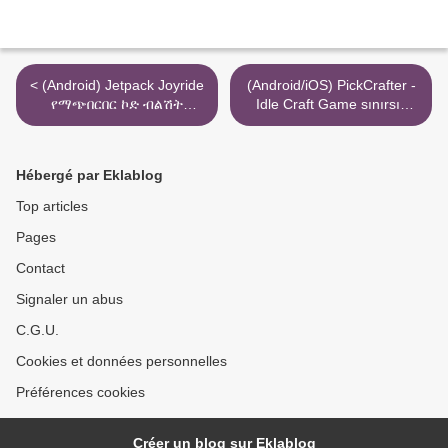
< (Android) Jetpack Joyride
(Android/iOS) PickCrafter -
የማጭበርበር ኮድ ብልሽት
Idle Craft Game sınırsız
እንቁዎች
puan hilesi >
Hébergé par Eklablog
Top articles
Pages
Contact
Signaler un abus
C.G.U.
Cookies et données personnelles
Préférences cookies
Créer un blog sur Eklablog