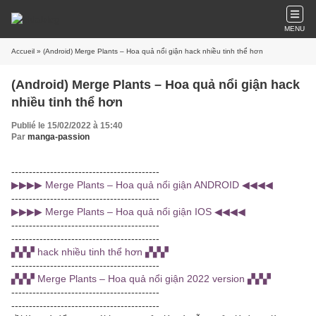
MENU
Accueil
» (Android) Merge Plants – Hoa quả nổi giận hack nhiều tinh thể hơn
(Android) Merge Plants – Hoa quả nổi giận hack
nhiều tinh thể hơn
Publié le 15/02/2022 à 15:40
Par
manga-passion
------------------------------------------
▶▶▶▶ Merge Plants – Hoa quả nổi giận ANDROID ◀◀◀◀
------------------------------------------
▶▶▶▶ Merge Plants – Hoa quả nổi giận IOS ◀◀◀◀
------------------------------------------
------------------------------------------
▞▞▞ hack nhiều tinh thể hơn ▞▞▞
------------------------------------------
▞▞▞ Merge Plants – Hoa quả nổi giận 2022 version ▞▞▞
------------------------------------------
------------------------------------------