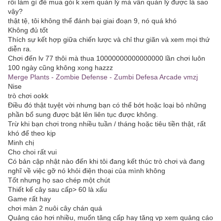
rồi làm gì để mua gói k xem quản lý mà vẫn quản lý được là sao
vậy?
thật tệ, tôi không thể đánh bại giai đoạn 9, nó quá khó
Không đủ tốt
Thích sự kết hợp giữa chiến lược và chỉ thư giãn và xem mọi thứ
diễn ra.
Chơi đến lv 77 thôi mà thua 10000000000000000 lần chơi luôn
100 ngày cũng không xong hazzz
Merge Plants - Zombie Defense - Zumbi Defesa Arcade vmzj
Nise
trò chơi ookk
Điều đó thật tuyệt vời nhưng bạn có thể bớt hoặc loại bỏ những
phần bổ sung được bật lên liên tục được không.
Trừ khi bạn chơi trong nhiều tuần / tháng hoặc tiêu tiền thật, rất
khó để theo kịp
Minh chị
Cho choi rất vui
Có bản cập nhật nào đến khi tôi đang kết thúc trò chơi và đang
nghĩ về việc gỡ nó khỏi điện thoại của mình không
Tốt nhưng họ sao chép một chút
Thiết kế cây sau cấp> 60 là xấu
Game rất hay
chơi màn 2 nuôi cây chán quá
Quảng cáo hơi nhiều, muốn tăng cấp hay tăng vp xem quảng cáo