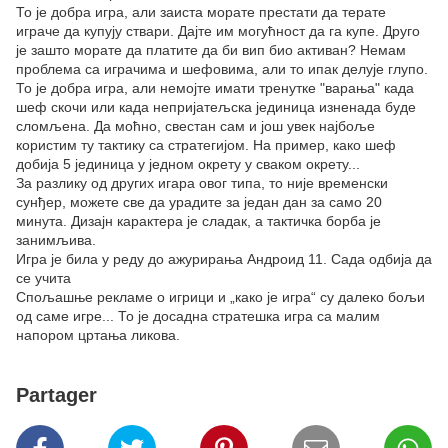
То је добра игра, али заиста морате престати да терате
играче да купују ствари. Дајте им могућност да га купе. Друго
је зашто морате да платите да би вип био активан? Немам
проблема са играчима и шефовима, али то ипак делује глупо.
То је добра игра, али немојте имати тренутке "варања" када
шеф скочи или када непријатељска јединица изненада буде
сломљена. Да моћно, свестан сам и још увек најбоље
користим ту тактику са стратегијом. На пример, како шеф
добија 5 јединица у једном окрету у сваком окрету...
За разлику од других игара овог типа, то није временски
сунђер, можете све да урадите за један дан за само 20
минута. Дизајн карактера је сладак, а тактичка борба је
занимљива.
Игра је била у реду до ажурирања Андроид 11. Сада одбија да
се учита
Спољашње рекламе о игрици и „како је игра“ су далеко бољи
од саме игре... То је досадна стратешка игра са малим
напором цртања ликова.
Partager