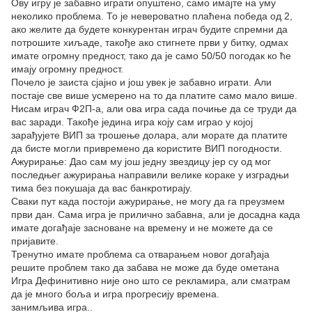
Ову игру је забавно играти опуштено, само имајте на уму
неколико проблема. То је невероватно плаћена победа од 2,
ако желите да будете конкурентан играч будите спремни да
потрошите хиљаде, такође ако стигнете први у битку, одмах
имате огромну предност, тако да је само 50/50 погодак ко ће
имају огромну предност.
Почело је заиста сјајно и још увек је забавно играти. Али
постаје све више усмерено на то да платите само мало више.
Нисам играч Ф2П-а, али ова игра сада почиње да се труди да
вас заради. Такође једина игра коју сам играо у којој
зарађујете ВИП за трошење долара, али морате да платите
да бисте могли привремено да користите ВИП погодности.
Ажурирање: Дао сам му још једну звездицу јер су од мог
последњег ажурирања направили велике кораке у изградњи
тима без покушаја да вас банкротирају.
Сваки пут када постоји ажурирање, не могу да га преузмем
први дан. Сама игра је прилично забавна, али је досадна када
имате догађаје засноване на времену и не можете да се
пријавите.
Тренутно имате проблема са отварањем новог догађаја
решите проблем тако да забава не може да буде ометана
Игра Дефинитивно није оно што се рекламира, али сматрам
да је много боља и игра прогресију времена.
занимљива игра..