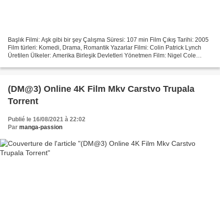
Başlık Filmi: Aşk gibi bir şey Çalışma Süresi: 107 min Film Çıkış Tarihi: 2005
Film türleri: Komedi, Drama, Romantik Yazarlar Filmi: Colin Patrick Lynch
Üretilen Ülkeler: Amerika Birleşik Devletleri Yönetmen Film: Nigel Cole
Actors: Ashton Kutcher, Amanda...
(DM@3) Online 4K Film Mkv Carstvo Trupala
Torrent
Publié le 16/08/2021 à 22:02
Par
manga-passion