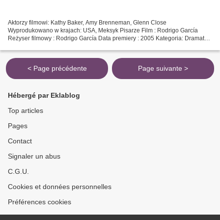
Aktorzy filmowi: Kathy Baker, Amy Brenneman, Glenn Close
Wyprodukowano w krajach: USA, Meksyk Pisarze Film : Rodrigo García
Reżyser filmowy : Rodrigo García Data premiery : 2005 Kategoria: Dramat
Tytuł filmu: Dziewięć kobiet Czas trwania : 115 min
@@@@@@@@@@@@@@@@@@@@@@@@@@@@@@@@@...
< Page précédente
Page suivante >
Hébergé par Eklablog
Top articles
Pages
Contact
Signaler un abus
C.G.U.
Cookies et données personnelles
Préférences cookies