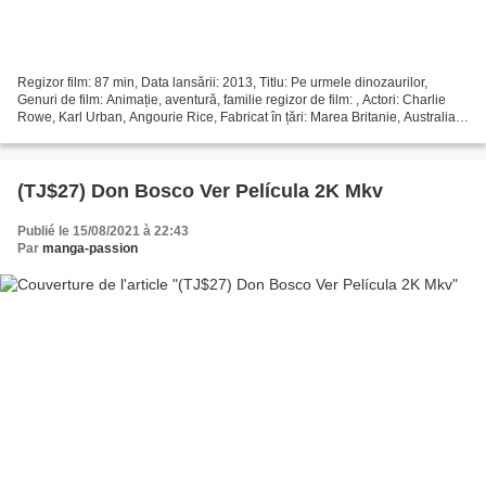
Regizor film: 87 min, Data lansării: 2013, Titlu: Pe urmele dinozaurilor,
Genuri de film: Animație, aventură, familie regizor de film: , Actori: Charlie
Rowe, Karl Urban, Angourie Rice, Fabricat în țări: Marea Britanie, Australia,
SUA, Scriitori: John...
(TJ$27) Don Bosco Ver Película 2K Mkv
Publié le 15/08/2021 à 22:43
Par
manga-passion