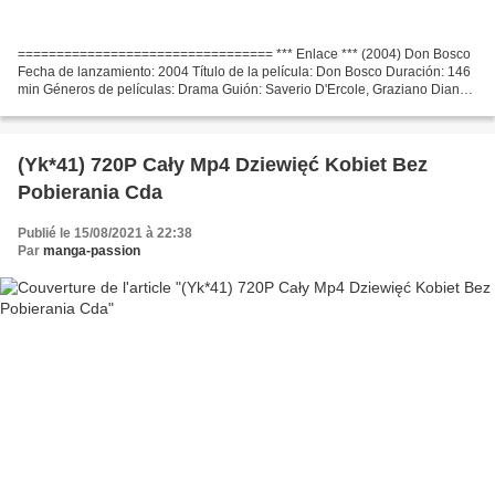
================================= *** Enlace *** (2004) Don Bosco
Fecha de lanzamiento: 2004 Título de la película: Don Bosco Duración: 146
min Géneros de películas: Drama Guión: Saverio D'Ercole, Graziano Diana
Made in Countries: Italia Actores de cine:...
(Yk*41) 720P Cały Mp4 Dziewięć Kobiet Bez
Pobierania Cda
Publié le 15/08/2021 à 22:38
Par
manga-passion