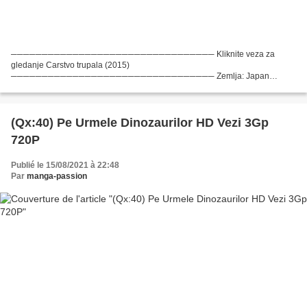
───────────────────────────────── Kliknite veza za
gledanje Carstvo trupala (2015)
───────────────────────────────── Zemlja: Japan
Glumci: Clint Bickham, Anthony Bowling, Duncan Brannan Redatelj: Ryôtarô
Makihara Scenarist: Project Itoh, Tô Enjo Trajanje...
(Qx:40) Pe Urmele Dinozaurilor HD Vezi 3Gp
720P
Publié le 15/08/2021 à 22:48
Par
manga-passion